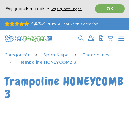
Wij gebruiken cookies
OK
Wijzig instellingen
4,9
/5
Ruim 30 jaar kennis ervaring
Categorieën
Sport & spel
Trampolines
Trampoline HONEYCOMB 3
Trampoline HONEYCOMB
3