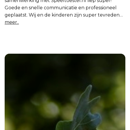
samenwerking met Speeltoestel.nl liep super!
Goede en snelle communicatie en professioneel
geplaatst. Wij en de kinderen zijn super tevreden
met de speeltoestellen en de goede service! Zeker
meer..
een aanrader!