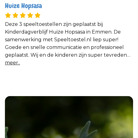
Huize Hopsasa
Deze 3 speeltoestellen zijn geplaatst bij
Kinderdagverblijf Huize Hopsasa in Emmen. De
samenwerking met Speeltoestel.nl liep super!
Goede en snelle communicatie en professioneel
geplaatst. Wij en de kinderen zijn super tevreden
met de speeltoestellen en de goede service! Zeker
meer..
een aanrader!